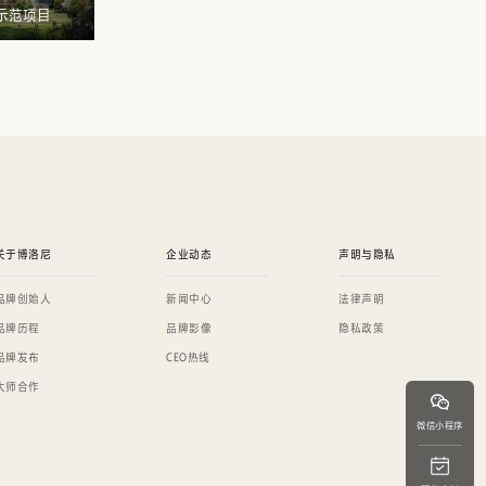
示范项目
关于博洛尼
企业动态
声明与隐私
品牌创始人
新闻中心
法律声明
品牌历程
品牌影像
隐私政策
品牌发布
CEO热线
大师合作
微信小程序