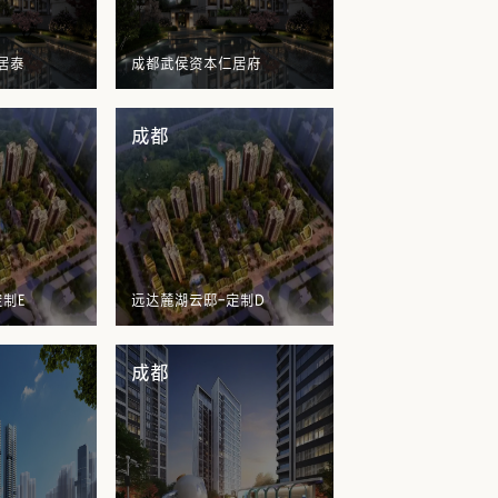
居泰
成都武侯资本仁居府
成都
制E
远达麓湖云邸-定制D
成都