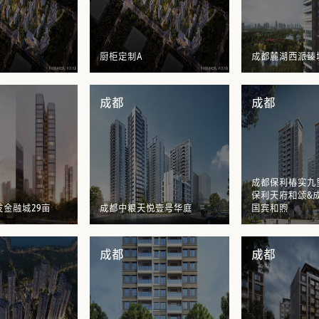
厨柜定制A
成都麓湖西派臻
成都
成都
成都保利椿实九
保利天府和颂&
金融城29亩
成都中粮天悦壹号华庭
国宾和煦
成都
成都