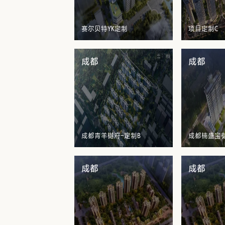
赛尔贝特YK定制
项目定制C
成都
成都
成都青羊樾府-定制B
成都楠盛宝
成都
成都