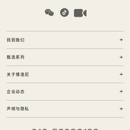
找到我们
门店查询
甄选系列
中国区加盟
产品中心
关于博洛尼
工程合作
实景案例
国际合作
品牌创始人
企业动态
TOP 12方案
在线客服
品牌历程
博洛尼全球1号店
新闻中心
声明与隐私
品牌发布
品牌影像
大师合作
法律声明
CEO热线