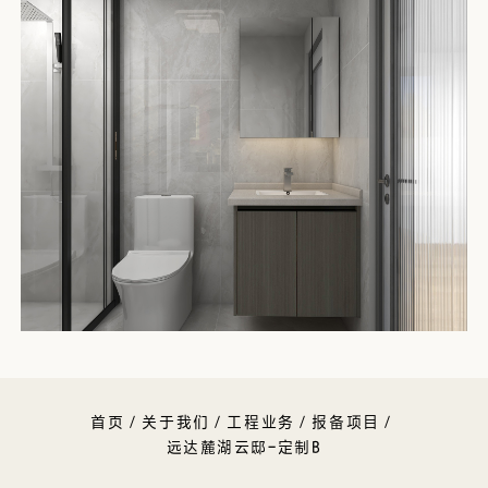
首页
/
关于我们
/
工程业务
/
报备项目
/
远达麓湖云邸-定制B