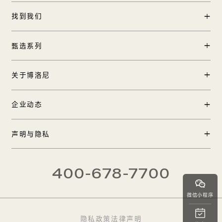
找到我们
门店查询
甄选系列
中国区加盟
产品中心
关于博洛尼
工程合作
实景案例
国际合作
品牌创始人
企业动态
TOP 12方案
在线客服
品牌历程
博洛尼全球1号店
新闻中心
声明与隐私
品牌发布
品牌影像
大师合作
法律声明
CEO热线
400-678-7700
隐私政策
微信小程序
隐私政策
法律声明