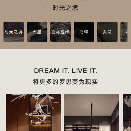
时光之境
时光之境
火星
喜马拉雅
纯粹
弧韵
科
DREAM IT. LIVE IT.
将更多的梦想变为现实