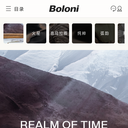
目录
火星
喜马拉雅
纯粹
弧韵
科
REALM OF TIME