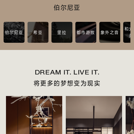
伯尔尼亚
和光
伯尔尼亚
希亚
里拉
都市游牧
象外之音
茶
DREAM IT. LIVE IT.
将更多的梦想变为现实