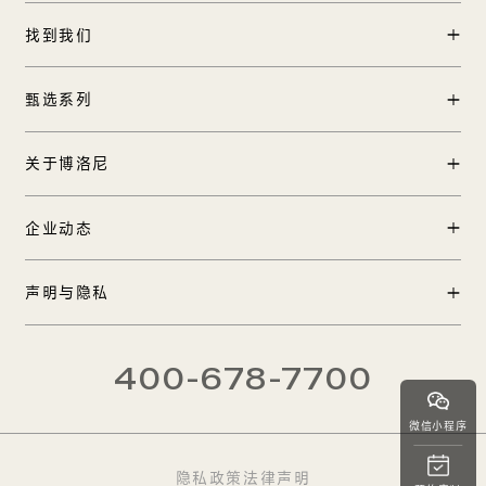
找到我们
门店查询
甄选系列
中国区加盟
产品中心
关于博洛尼
工程合作
实景案例
国际合作
品牌创始人
企业动态
TOP 12方案
在线客服
品牌历程
博洛尼全球1号店
新闻中心
声明与隐私
品牌发布
品牌影像
大师合作
法律声明
CEO热线
400-678-7700
隐私政策
微信小程序
隐私政策
法律声明