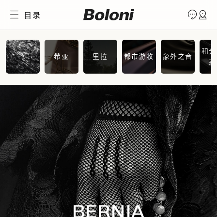
目录
和光
希亚
里拉
都市游牧
象外之音
茶
BERNIA