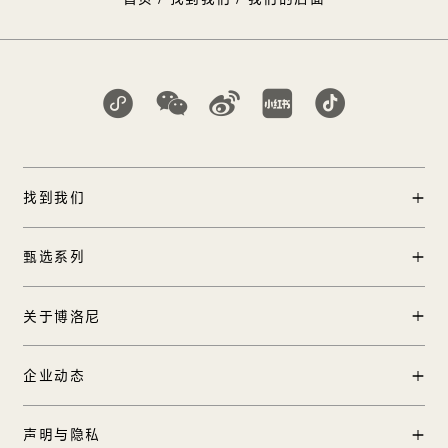
找到我们
门店查询
甄选系列
中国区加盟
产品中心
关于博洛尼
工程合作
实景案例
国际合作
品牌创始人
企业动态
TOP 12方案
在线客服
品牌历程
博洛尼全球1号店
新闻中心
声明与隐私
品牌发布