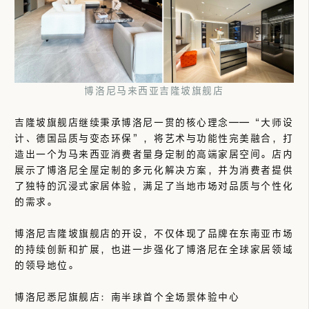
博洛尼马来西亚吉隆坡旗舰店
吉隆坡旗舰店继续秉承博洛尼一贯的核心理念——“大师设
计、德国品质与变态环保”，将艺术与功能性完美融合，打
造出一个为马来西亚消费者量身定制的高端家居空间。店内
展示了博洛尼全屋定制的多元化解决方案，并为消费者提供
了独特的沉浸式家居体验，满足了当地市场对品质与个性化
的需求。
博洛尼吉隆坡旗舰店的开设，不仅体现了品牌在东南亚市场
的持续创新和扩展，也进一步强化了博洛尼在全球家居领域
的领导地位。
博洛尼悉尼旗舰店：南半球首个全场景体验中心