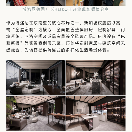
博洛尼德国厂长HEIKO于开业现场倾情分享
作为博洛尼在东南亚的核心布局之一，新加坡旗舰店以高
端“全屋定制”为核心，全面覆盖整体厨房、定制家具、门
墙系统、卫浴空间及成品家具等全链条产品。店内设有“巴
黎新桥”等实景案例展示区，巧妙将定制家居与建筑空间无
缝融合，为访客提供沉浸式的多样化生活场景体验。