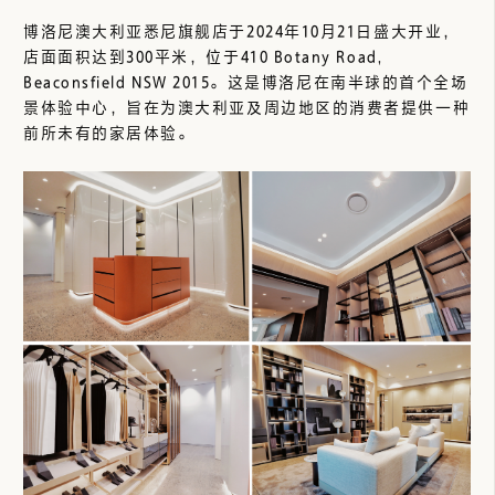
博洛尼澳大利亚悉尼旗舰店于2024年10月21日盛大开业，
店面面积达到300平米，位于410 Botany Road,
Beaconsfield NSW 2015。这是博洛尼在南半球的首个全场
景体验中心，旨在为澳大利亚及周边地区的消费者提供一种
前所未有的家居体验。