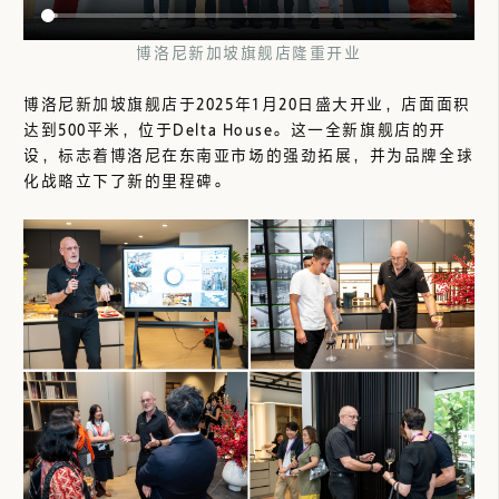
博洛尼新加坡旗舰店隆重开业
博洛尼新加坡旗舰店于2025年1月20日盛大开业，店面面积
达到500平米，位于Delta House。这一全新旗舰店的开
设，标志着博洛尼在东南亚市场的强劲拓展，并为品牌全球
化战略立下了新的里程碑。