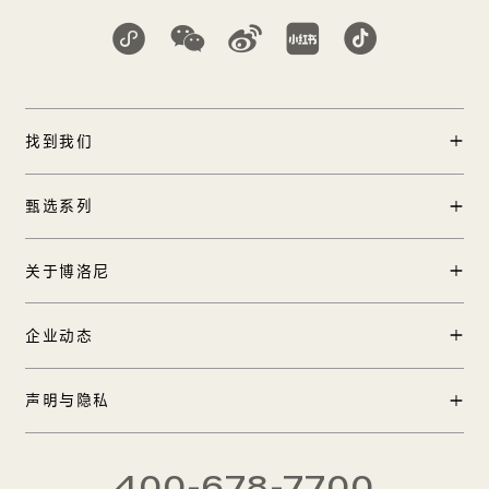
找到我们
门店查询
甄选系列
中国区加盟
产品中心
关于博洛尼
工程合作
实景案例
国际合作
品牌创始人
企业动态
TOP 12方案
在线客服
品牌历程
博洛尼全球1号店
新闻中心
声明与隐私
品牌发布
品牌影像
大师合作
法律声明
CEO热线
400-678-7700