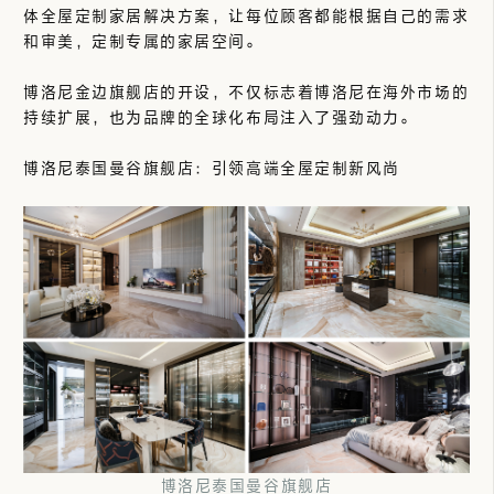
体全屋定制家居解决方案，让每位顾客都能根据自己的需求
和审美，定制专属的家居空间。
博洛尼金边旗舰店的开设，不仅标志着博洛尼在海外市场的
持续扩展，也为品牌的全球化布局注入了强劲动力。
博洛尼泰国曼谷旗舰店：引领高端全屋定制新风尚
博洛尼泰国曼谷旗舰店