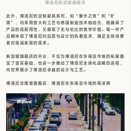
博洛尼新加坡旗舰店
此外，博洛尼的定制家具系列，如“象外之音”和“旷
境”，均采用意大利工艺与德国制造技术相结合，既确保了
产品的高耐用性，又展现了无与伦比的美学价值。每一件产
品都体现了博洛尼对品质与设计的执着追求，满足全球消费
者对高端家居的需求。
新加坡旗舰店的开业，不仅为博洛尼在东南亚市场的拓展奠
定了坚实基础，也进一步推动了博洛尼全球化战略的进程，
向世界展示了博洛尼卓越的设计与工艺。
博洛尼吉隆坡旗舰店：博洛尼在东南亚市场的再深耕