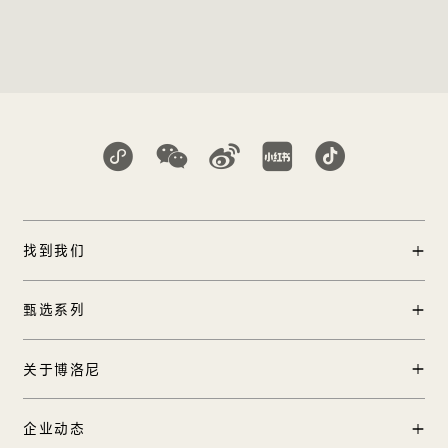
找到我们
门店查询
甄选系列
中国区加盟
产品中心
关于博洛尼
工程合作
实景案例
国际合作
品牌创始人
企业动态
TOP 12方案