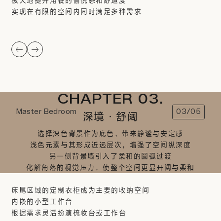
极大地提升用餐的愉悦感和舒适度
实现在有限的空间内同时满足多种需求
CHAPTER 03.
Master Bedroom
03/05
深境·舒阔
选择深色背景作为底色，带来静谧与安定感
浅色元素与其形成近远层次，增强了空间纵深度
另一侧背景墙引入了柔和的圆弧过渡
化解角落的视觉压力，使整个空间更显开阔与柔和
床尾区域的定制衣柜成为主要的收纳空间
内嵌的小型工作台
根据需求灵活扮演梳妆台或工作台