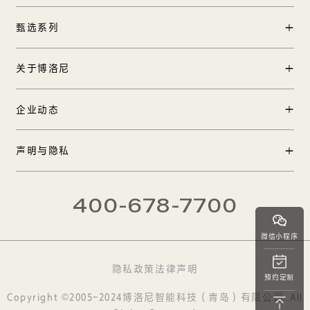
门店查询
甄选系列
中国区加盟
产品中心
关于博洛尼
工程合作
实景案例
国际合作
品牌创始人
企业动态
TOP 12方案
在线客服
品牌历程
博洛尼全球1号店
新闻中心
声明与隐私
品牌发布
品牌影像
大师合作
法律声明
CEO热线
400-678-7700
隐私政策
微信小程序
隐私政策
法律声明
预约定制
Copyright ©2005-2024博洛尼智能科技（青岛）有限公司. All