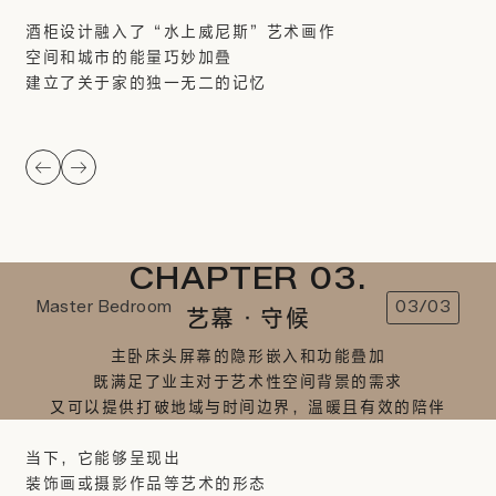
酒柜设计融入了“水上威尼斯”艺术画作
空间和城市的能量巧妙加叠
建立了关于家的独一无二的记忆
CHAPTER 03.
Master Bedroom
03/03
艺幕·守候
主卧床头屏幕的隐形嵌入和功能叠加
既满足了业主对于艺术性空间背景的需求
又可以提供打破地域与时间边界，温暖且有效的陪伴
当下，它能够呈现出
装饰画或摄影作品等艺术的形态