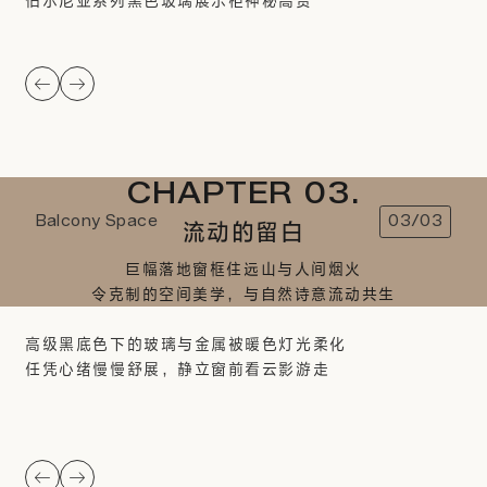
伯尔尼亚系列黑色玻璃展示柜神秘高贵
CHAPTER 03.
Balcony Space
03/03
流动的留白
巨幅落地窗框住远山与人间烟火
令克制的空间美学，与自然诗意流动共生
高级黑底色下的玻璃与金属被暖色灯光柔化
任凭心绪慢慢舒展，静立窗前看云影游走